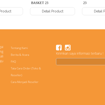
BASKET 23
23
 Product
Detail Product
Detail 
gai
Tentang Kami
ng
Kirimkan saya informasi terbaru !
Berita & Acara
ali
ju
FAQ
Tata Cara Order (Toko &
Reseller)
Cara Menjadi Reseller