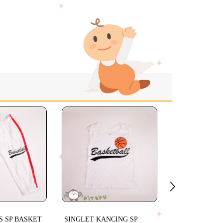
LIHAT L
S SP BASKET
SINGLET KANCING SP