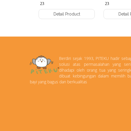
23
23
Detail Product
Detail
Berdiri sejak 1993, PITEKU hadir seba
solusi atas permasalahan yang seri
dihadapi oleh orang tua yang seringk
dibuat kebingungan dalam memilih ba
bayi yang bagus dan berkualitas