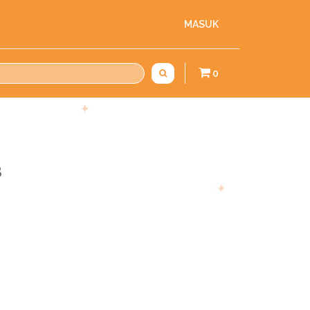
MASUK
0
3