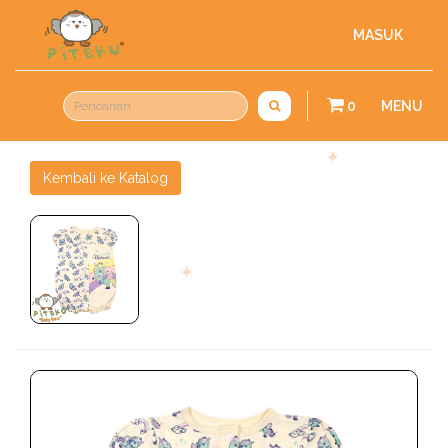
MASUK
0
MENU
Kembali ke Katalog