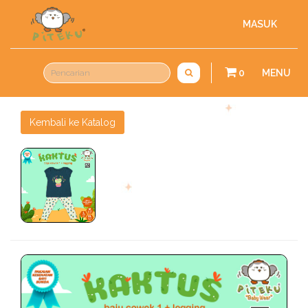
MASUK
0
MENU
Kembali ke Katalog