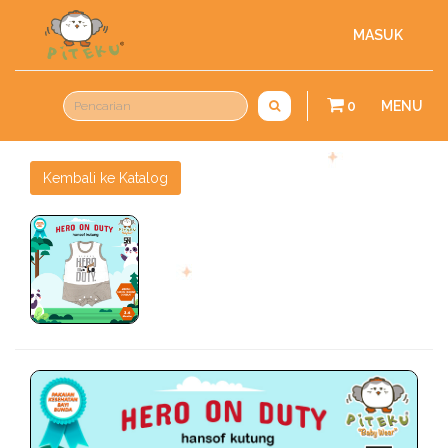
MASUK
0
MENU
Kembali ke Katalog