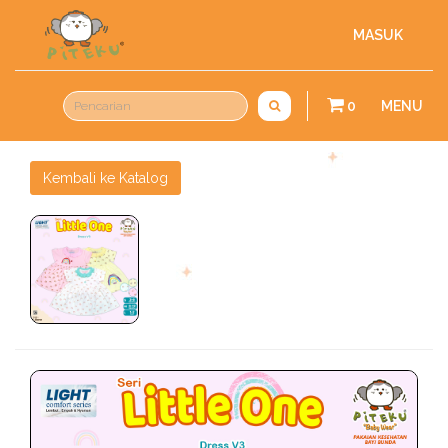
MASUK
0
MENU
Kembali ke Katalog