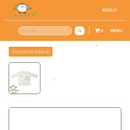
MASUK
0
MENU
Kembali ke Katalog