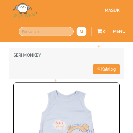
MASUK
0
MENU
SERI MONKEY
Katalog